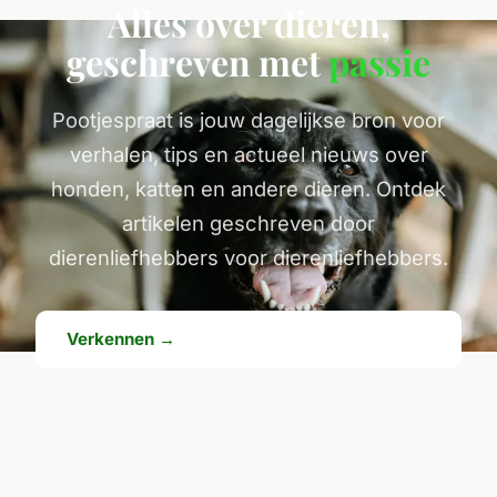
Alles over dieren,
geschreven met
passie
Pootjespraat is jouw dagelijkse bron voor
verhalen, tips en actueel nieuws over
honden, katten en andere dieren. Ontdek
artikelen geschreven door
dierenliefhebbers voor dierenliefhebbers.
Verkennen →